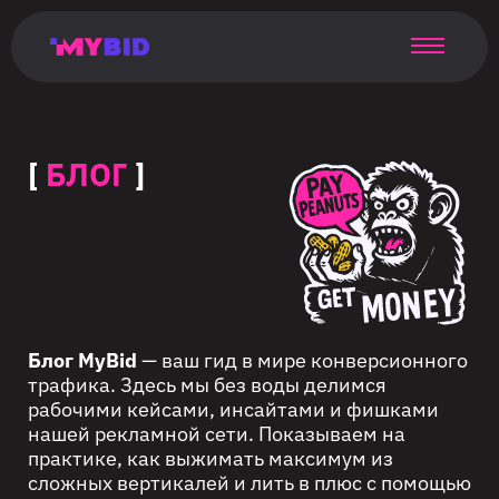
Главная
Гибкий
Возможности
Форматы
TMA
Главная
Домонетизация
TMA
Блог
Главная
Main
Flexible
Opportunities
Formats
TMA
Main
Extra
TMA
Blog
Main
таргетинг
страница
page
targeting
page
monetization
page
[
БЛОГ
]
Блог MyBid
— ваш гид в мире конверсионного
трафика. Здесь мы без воды делимся
рабочими кейсами, инсайтами и фишками
нашей рекламной сети. Показываем на
практике, как выжимать максимум из
сложных вертикалей и лить в плюс с помощью