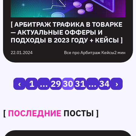
[ АРБИТРАЖ ТРАФИКА В ТОВАРКЕ
— АКТУАЛЬНЫЕ ОФФЕРЫ И
ПОДХОДЫ В 2023 ГОДУ + КЕЙСЫ ]
22.01.2024
Все про Арбитраж Кейсы
2 мин
‹
1
...
29
30
31
...
34
›
[
ПОСЛЕДНИЕ
ПОСТЫ ]
SmartCPM
CTR
Белые
10