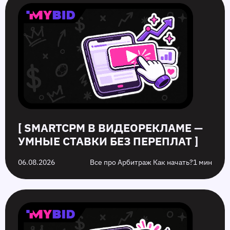
в
в
и
ошибок
видеорекламе
push-
серые
push‑рекламы
—
рекламе:
офферы:
в
умные
как
в
2026
ставки
повысить
чем
году,
без
кликабельность
разница
которых
переплат
запуска
стоит
рекламы
избежать
на
них
[ SMARTCPM В ВИДЕОРЕКЛАМЕ —
УМНЫЕ СТАВКИ БЕЗ ПЕРЕПЛАТ ]
06.08.2026
Все про Арбитраж Как начать?
1 мин