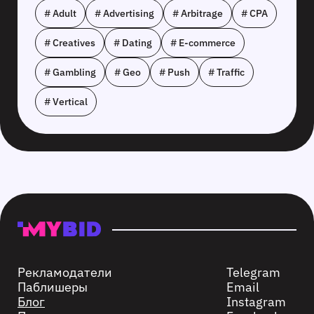
# Adult
# Advertising
# Arbitrage
# CPA
# Creatives
# Dating
# E-commerce
# Gambling
# Geo
# Push
# Traffic
# Vertical
Рекламодатели
Telegram
Паблишеры
Email
Блог
Instagram