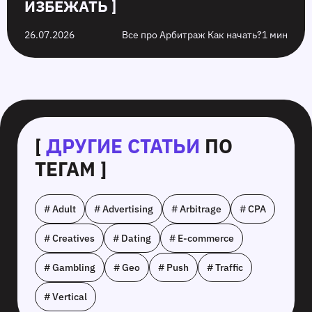
ИЗБЕЖАТЬ ]
26.07.2026
Все про Арбитраж Как начать?
1 мин
[
ДРУГИЕ СТАТЬИ
ПО
ТЕГАМ ]
# Adult
# Advertising
# Arbitrage
# CPA
# Creatives
# Dating
# E-commerce
# Gambling
# Geo
# Push
# Traffic
# Vertical