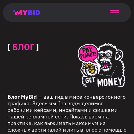
Главная
Гибкий
Возможности
Форматы
TMA
Главная
Домонетизация
TMA
Блог
Главная
Main
Flexible
Opportunities
Formats
TMA
Main
Extra
TMA
Blog
Main
таргетинг
страница
page
targeting
page
monetization
page
[
БЛОГ
]
Блог MyBid
— ваш гид в мире конверсионного
трафика. Здесь мы без воды делимся
рабочими кейсами, инсайтами и фишками
нашей рекламной сети. Показываем на
практике, как выжимать максимум из
сложных вертикалей и лить в плюс с помощью