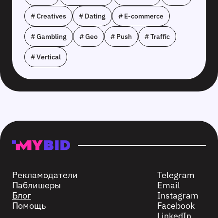
# Creatives
# Dating
# E-commerce
# Gambling
# Geo
# Push
# Traffic
# Vertical
Рекламодатели
Telegram
Паблишеры
Email
Блог
Instagram
Помощь
Facebook
LinkedIn