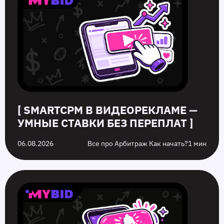
—
рекламе:
офферы:
в
умные
как
в
2026
ставки
повысить
чем
году,
без
кликабельность
разница
которых
переплат
запуска
стоит
рекламы
избежать
на
них
[ SMARTCPM В ВИДЕОРЕКЛАМЕ —
УМНЫЕ СТАВКИ БЕЗ ПЕРЕПЛАТ ]
06.08.2026
Все про Арбитраж Как начать?
1 мин