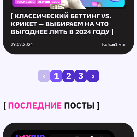
[ КЛАССИЧЕСКИЙ БЕТТИНГ VS.
КРИКЕТ — ВЫБИРАЕМ НА ЧТО
ВЫГОДНЕЕ ЛИТЬ В 2024 ГОДУ ]
29.07.2024
Кейсы
1 мин
‹
1
2
3
›
[
ПОСЛЕДНИЕ
ПОСТЫ ]
SmartCPM
CTR
Белые
10
в
в
и
ошибок
видеорекламе
push-
серые
push‑рекламы