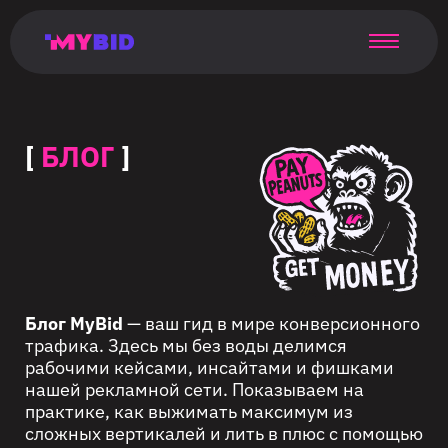
Главная
Гибкий
Возможности
Форматы
TMA
Главная
Домонетизация
TMA
Блог
Главная
Main
Flexible
Opportunities
Formats
TMA
Main
Extra
TMA
Blog
Main
таргетинг
страница
page
targeting
page
monetization
page
[
БЛОГ
]
Блог MyBid
— ваш гид в мире конверсионного
трафика. Здесь мы без воды делимся
рабочими кейсами, инсайтами и фишками
нашей рекламной сети. Показываем на
практике, как выжимать максимум из
сложных вертикалей и лить в плюс с помощью