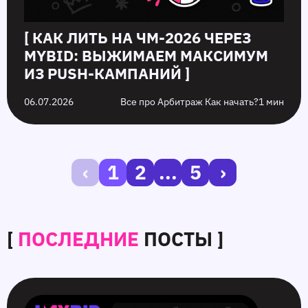
[ КАК ЛИТЬ НА ЧМ-2026 ЧЕРЕЗ
MYBID: ВЫЖИМАЕМ МАКСИМУМ
ИЗ PUSH-КАМПАНИЙ ]
06.07.2026
Все про Арбитраж Как начать?
1 мин
‹
1
2
...
5
›
[
ПОСЛЕДНИЕ
ПОСТЫ ]
SmartCPM
CTR
Белые
10
в
в
и
ошибок