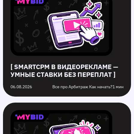
видеорекламе
push-
серые
push‑рекламы
—
рекламе:
офферы:
в
умные
как
в
2026
ставки
повысить
чем
году,
без
кликабельность
разница
которых
переплат
запуска
стоит
рекламы
избежать
на
них
[ SMARTCPM В ВИДЕОРЕКЛАМЕ —
УМНЫЕ СТАВКИ БЕЗ ПЕРЕПЛАТ ]
06.08.2026
Все про Арбитраж Как начать?
1 мин