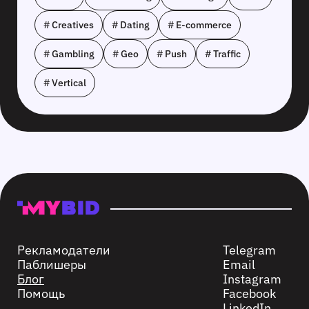
# Creatives
# Dating
# E-commerce
# Gambling
# Geo
# Push
# Traffic
# Vertical
Рекламодатели
Telegram
Паблишеры
Email
Блог
Instagram
Помощь
Facebook
LinkedIn