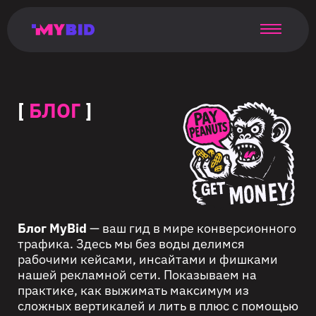
Главная
Гибкий
Возможности
Форматы
TMA
Главная
Домонетизация
TMA
Блог
Главная
Main
Flexible
Opportunities
Formats
TMA
Main
Extra
TMA
Blog
Main
таргетинг
страница
page
targeting
page
monetization
page
[
БЛОГ
]
Блог MyBid
— ваш гид в мире конверсионного
трафика. Здесь мы без воды делимся
рабочими кейсами, инсайтами и фишками
нашей рекламной сети. Показываем на
практике, как выжимать максимум из
сложных вертикалей и лить в плюс с помощью