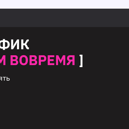
АФИК
М ВОВРЕМЯ
]
ять