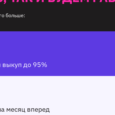
го больше:
и выкуп до 95%
на месяц вперед