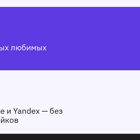
мых любимых
e и Yandex — без
айков