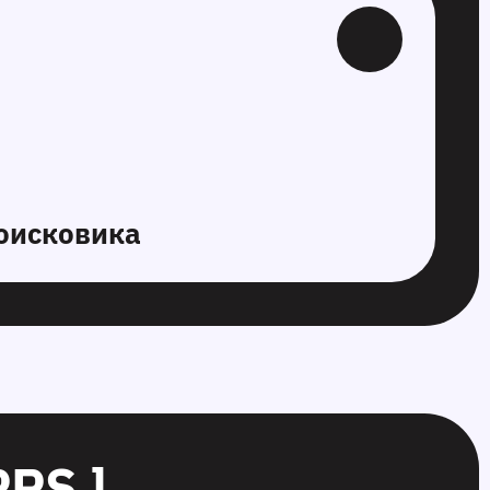
оисковика
PS ]