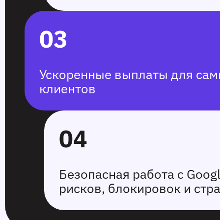
03
Ускоренные выплаты для са
клиентов
04
Безопасная работа с Googl
рисков, блокировок и стр