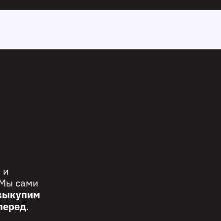
М
 и
 Мы сами
выкупим
перед
.