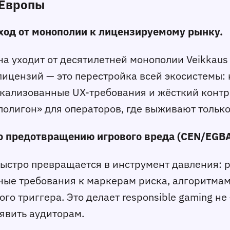
я Европы
еход от монополии к лицензируемому рынку.
ана уходит от десятилетней монополии Veikka
лицензий — это перестройка всей экосистемы:
кализованные UX‑требования и жёсткий контр
лигон» для операторов, где выживают только т
о предотвращению игрового вреда (CEN/EGBA
ыстро превращается в инструмент давления: р
иные требования к маркерам риска, алгоритма
о триггера. Это делает responsible gaming н
явить аудиторам.