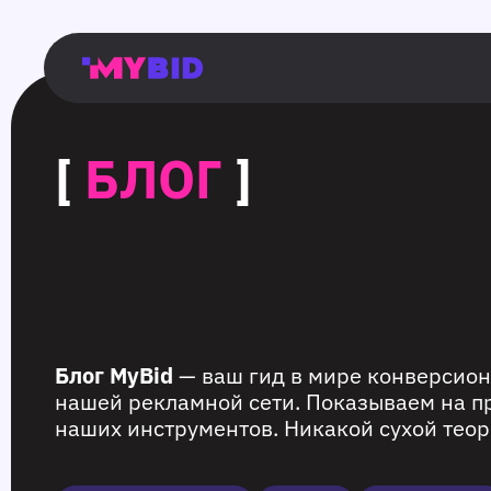
Главная
Гибкий
Возможности
Форматы
TMA
Главная
Домонетизация
TMA
Блог
Главная
Main
Flexible
Opportunities
Formats
TMA
Main
Extra
TMA
Blog
Main
таргетинг
страница
page
targeting
page
monetization
page
[
БЛОГ
]
Блог MyBid
— ваш гид в мире конверсион
нашей рекламной сети. Показываем на п
наших инструментов. Никакой сухой теор