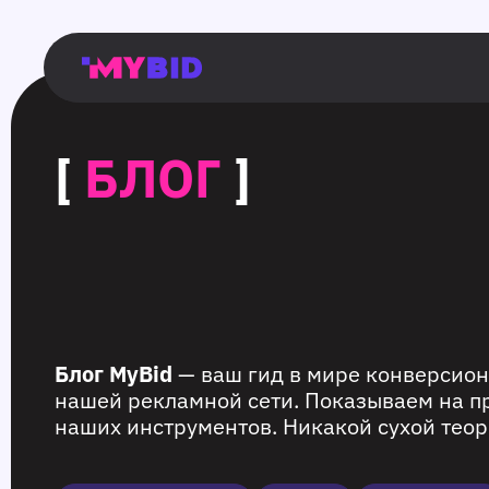
Главная
Гибкий
Возможности
Форматы
TMA
Главная
Домонетизация
TMA
Блог
Главная
Main
Flexible
Opportunities
Formats
TMA
Main
Extra
TMA
Blog
Main
таргетинг
страница
page
targeting
page
monetization
page
[
БЛОГ
]
Блог MyBid
— ваш гид в мире конверсион
нашей рекламной сети. Показываем на п
наших инструментов. Никакой сухой теор