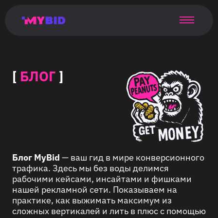
Главная
Гибкий
Возможности
Форматы
TMA
Главная
Домонетизация
TMA
Блог
Главная
Main
Flexible
Opportunities
Formats
TMA
Main
Extra
TMA
Blog
Main
таргетинг
страница
page
targeting
page
monetization
page
[
БЛОГ
]
Блог MyBid
— ваш гид в мире конверсионного
трафика. Здесь мы без воды делимся
рабочими кейсами, инсайтами и фишками
нашей рекламной сети. Показываем на
практике, как выжимать максимум из
сложных вертикалей и лить в плюс с помощью