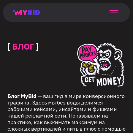
Главная
Гибкий
Возможности
Форматы
TMA
Главная
Домонетизация
TMA
Блог
Главная
Main
Flexible
Opportunities
Formats
TMA
Main
Extra
TMA
Blog
Main
таргетинг
страница
page
targeting
page
monetization
page
[
БЛОГ
]
Блог MyBid
— ваш гид в мире конверсионного
трафика. Здесь мы без воды делимся
рабочими кейсами, инсайтами и фишками
нашей рекламной сети. Показываем на
практике, как выжимать максимум из
сложных вертикалей и лить в плюс с помощью