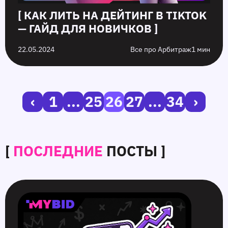
[ КАК ЛИТЬ НА ДЕЙТИНГ В TIKTOK
— ГАЙД ДЛЯ НОВИЧКОВ ]
22.05.2024
Все про Арбитраж
1 мин
‹
1
...
25
26
27
...
34
›
[
ПОСЛЕДНИЕ
ПОСТЫ ]
SmartCPM
CTR
Белые
10
в
в
и
ошибок
видеорекламе
push-
серые
push‑рекламы
—
рекламе:
офферы:
в
умные
как
в
2026