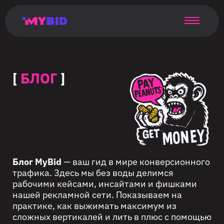
Главная
Гибкий
Возможности
Форматы
TMA
Главная
Домонетизация
TMA
Блог
Главная
Main
Flexible
Opportunities
Formats
TMA
Main
Extra
TMA
Blog
Main
таргетинг
страница
page
targeting
page
monetization
page
[
БЛОГ
]
Блог MyBid
— ваш гид в мире конверсионного
трафика. Здесь мы без воды делимся
рабочими кейсами, инсайтами и фишками
нашей рекламной сети. Показываем на
практике, как выжимать максимум из
сложных вертикалей и лить в плюс с помощью