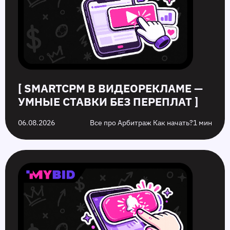
ставки
повысить
чем
году,
без
кликабельность
разница
которых
переплат
запуска
стоит
рекламы
избежать
на
них
[ SMARTCPM В ВИДЕОРЕКЛАМЕ —
УМНЫЕ СТАВКИ БЕЗ ПЕРЕПЛАТ ]
06.08.2026
Все про Арбитраж Как начать?
1 мин