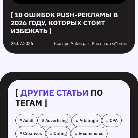
[ 10 ОШИБОК PUSH‑РЕКЛАМЫ В
2026 ГОДУ, КОТОРЫХ СТОИТ
ИЗБЕЖАТЬ ]
26.07.2026
Все про Арбитраж Как начать?
1 мин
[
ДРУГИЕ СТАТЬИ
ПО
ТЕГАМ ]
# Adult
# Advertising
# Arbitrage
# CPA
# Creatives
# Dating
# E-commerce