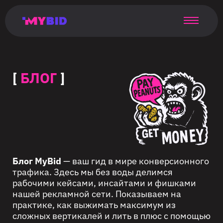
Главная
Гибкий
Возможности
Форматы
TMA
Главная
Домонетизация
TMA
Блог
Главная
Main
Flexible
Opportunities
Formats
TMA
Main
Extra
TMA
Blog
Main
таргетинг
страница
page
targeting
page
monetization
page
[
БЛОГ
]
Блог MyBid
— ваш гид в мире конверсионного
трафика. Здесь мы без воды делимся
рабочими кейсами, инсайтами и фишками
нашей рекламной сети. Показываем на
практике, как выжимать максимум из
сложных вертикалей и лить в плюс с помощью