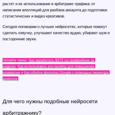
растет и их использование в арбитраже трафика: от 
написания апелляций для разбана аккаунта до подготовки 
статистических и видео креативов.
Сегодня поговорим о лучших нейросетях, которые помогут 
сделать озвучку, улучшают качество аудио, убирают шум и 
посторонние звуки.
Читайте также: 
Как заработать $375 на трафикбеке за 
неделю
, 
Как использовать pre-landing для повышения 
конверсии
 и 
Как обойти фильтры Google с помощью переезда 
доменов
.
Для чего нужны подобные нейросети 
арбитражнику?