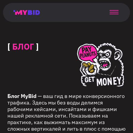
Главная
Гибкий
Возможности
Форматы
TMA
Главная
Домонетизация
TMA
Блог
Главная
Main
Flexible
Opportunities
Formats
TMA
Main
Extra
TMA
Blog
Main
таргетинг
страница
page
targeting
page
monetization
page
[
БЛОГ
]
Блог MyBid
— ваш гид в мире конверсионного
трафика. Здесь мы без воды делимся
рабочими кейсами, инсайтами и фишками
нашей рекламной сети. Показываем на
практике, как выжимать максимум из
сложных вертикалей и лить в плюс с помощью