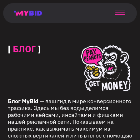
Главная
Гибкий
Возможности
Форматы
TMA
Главная
Домонетизация
TMA
Блог
Главная
Main
Flexible
Opportunities
Formats
TMA
Main
Extra
TMA
Blog
Main
таргетинг
страница
page
targeting
page
monetization
page
[
БЛОГ
]
Блог MyBid
— ваш гид в мире конверсионного
трафика. Здесь мы без воды делимся
рабочими кейсами, инсайтами и фишками
нашей рекламной сети. Показываем на
практике, как выжимать максимум из
сложных вертикалей и лить в плюс с помощью