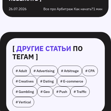
26.07.2026
Все про Арбитраж Как начать?
1 мин
[
ДРУГИЕ СТАТЬИ
ПО
ТЕГАМ ]
# Adult
# Advertising
# Arbitrage
# CPA
# Creatives
# Dating
# E-commerce
# Gambling
# Geo
# Push
# Traffic
# Vertical