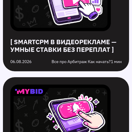
переплат
запуска
стоит
рекламы
избежать
на
них
[ SMARTCPM В ВИДЕОРЕКЛАМЕ —
УМНЫЕ СТАВКИ БЕЗ ПЕРЕПЛАТ ]
06.08.2026
Все про Арбитраж Как начать?
1 мин