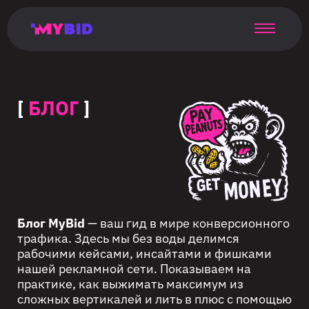
Главная
Гибкий
Возможности
Форматы
TMA
Главная
Домонетизация
TMA
Блог
Главная
Main
Flexible
Opportunities
Formats
TMA
Main
Extra
TMA
Blog
Main
таргетинг
страница
page
targeting
page
monetization
page
[
БЛОГ
]
Блог MyBid
— ваш гид в мире конверсионного
трафика. Здесь мы без воды делимся
рабочими кейсами, инсайтами и фишками
нашей рекламной сети. Показываем на
практике, как выжимать максимум из
сложных вертикалей и лить в плюс с помощью