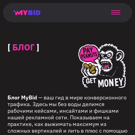
Главная
Гибкий
Возможности
Форматы
TMA
Главная
Домонетизация
TMA
Блог
Главная
Main
Flexible
Opportunities
Formats
TMA
Main
Extra
TMA
Blog
Main
таргетинг
страница
page
targeting
page
monetization
page
[
БЛОГ
]
Блог MyBid
— ваш гид в мире конверсионного
трафика. Здесь мы без воды делимся
рабочими кейсами, инсайтами и фишками
нашей рекламной сети. Показываем на
практике, как выжимать максимум из
сложных вертикалей и лить в плюс с помощью