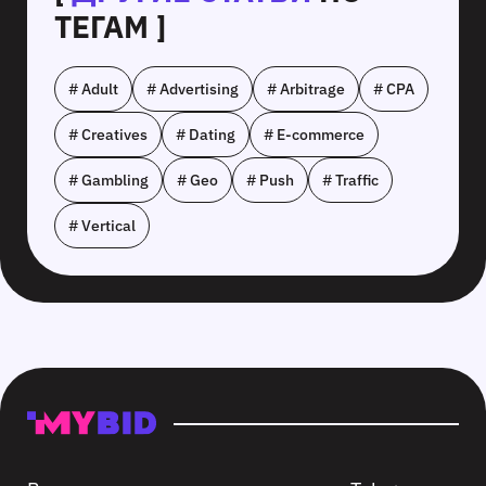
ТЕГАМ ]
# Adult
# Advertising
# Arbitrage
# CPA
# Creatives
# Dating
# E-commerce
# Gambling
# Geo
# Push
# Traffic
# Vertical