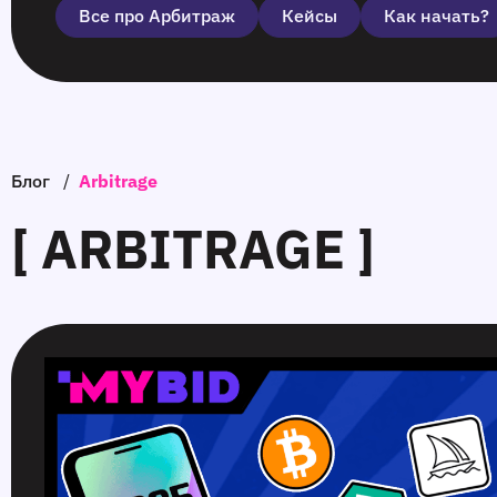
Все про Арбитраж
Кейсы
Как начать?
Блог
/
Arbitrage
[ ARBITRAGE ]