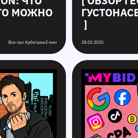
ION: ЧТО
[ ОБЗОР Г
ЧТО МОЖНО
ГУСТОНАС
]
Все про Арбитраж
2 мин
28.02.2025