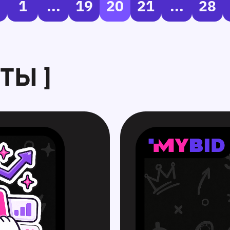
1
...
19
20
21
...
28
ТЫ ]