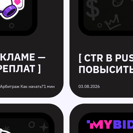
ЕКЛАМЕ —
[ CTR В P
ЕПЛАТ ]
ПОВЫСИТЬ
 Арбитраж Как начать?
1 мин
03.08.2026