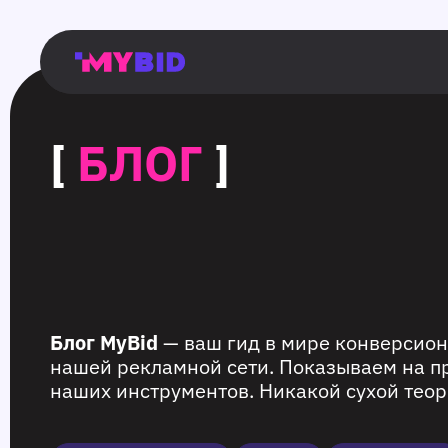
Главная
Гибкий
Возможности
Форматы
TMA
Главная
Домонетизация
TMA
Блог
Главная
Main
Flexible
Opportunities
Formats
TMA
Main
Extra
TMA
Blog
Main
таргетинг
страница
page
targeting
page
monetization
page
[
БЛОГ
]
Блог MyBid
— ваш гид в мире конверсион
нашей рекламной сети. Показываем на п
наших инструментов. Никакой сухой теор