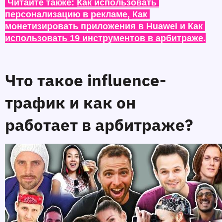
 Читайте также: 
Как использовать 
персонализацию в рекламе
, 
Как 
монетизировать приложения в Huawei
 и 
Как 
использовать 19 инструментов в арбитраже
.
Что такое influence-
трафик и как он 
работает в арбитраже?