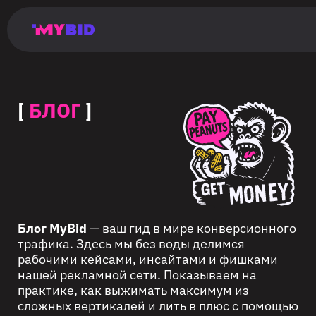
Главная
Гибкий
Возможности
Форматы
TMA
Главная
Домонетизация
TMA
Блог
Главная
Main
Flexible
Opportunities
Formats
TMA
Main
Extra
TMA
Blog
Main
таргетинг
страница
page
targeting
page
monetization
page
[
БЛОГ
]
Блог MyBid
— ваш гид в мире конверсионного
трафика. Здесь мы без воды делимся
рабочими кейсами, инсайтами и фишками
нашей рекламной сети. Показываем на
практике, как выжимать максимум из
сложных вертикалей и лить в плюс с помощью