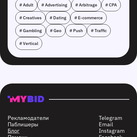
# Adult
# Advertising
# Arbitrage
# CPA
# Creatives
# Dating
# E-commerce
# Gambling
# Geo
# Push
# Traffic
# Vertical
Рекламодатели
Telegram
Паблишеры
Email
Блог
Instagram