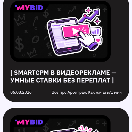
в
в
и
ошибок
видеорекламе
push-
серые
push‑рекламы
—
рекламе:
офферы:
в
умные
как
в
2026
ставки
повысить
чем
году,
без
кликабельность
разница
которых
переплат
запуска
стоит
рекламы
избежать
на
них
[ SMARTCPM В ВИДЕОРЕКЛАМЕ —
УМНЫЕ СТАВКИ БЕЗ ПЕРЕПЛАТ ]
06.08.2026
Все про Арбитраж Как начать?
1 мин