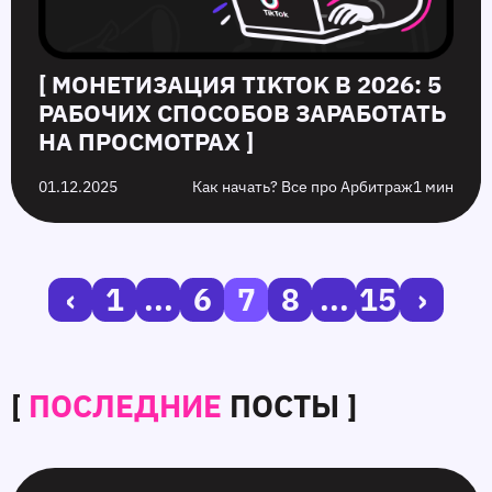
[ МОНЕТИЗАЦИЯ TIKTOK В 2026: 5
РАБОЧИХ СПОСОБОВ ЗАРАБОТАТЬ
НА ПРОСМОТРАХ ]
01.12.2025
Как начать? Все про Арбитраж
1 мин
‹
1
...
6
7
8
...
15
›
[
ПОСЛЕДНИЕ
ПОСТЫ ]
SmartCPM
CTR
Белые
10