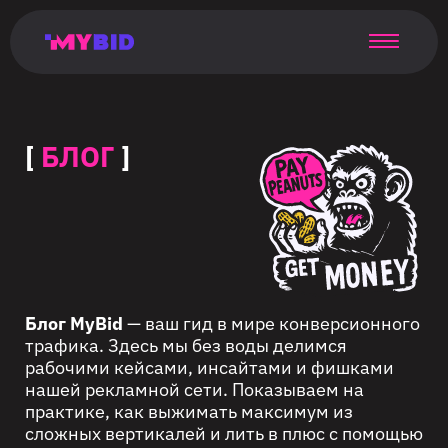
Главная
Гибкий
Возможности
Форматы
TMA
Главная
Домонетизация
TMA
Блог
Главная
Main
Flexible
Opportunities
Formats
TMA
Main
Extra
TMA
Blog
Main
таргетинг
страница
page
targeting
page
monetization
page
[
БЛОГ
]
Блог MyBid
— ваш гид в мире конверсионного
трафика. Здесь мы без воды делимся
рабочими кейсами, инсайтами и фишками
нашей рекламной сети. Показываем на
практике, как выжимать максимум из
сложных вертикалей и лить в плюс с помощью