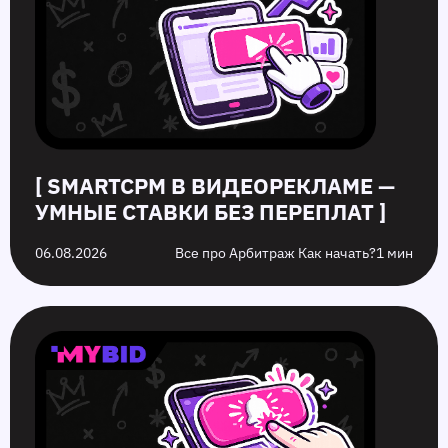
ставки
повысить
чем
году,
без
кликабельность
разница
которых
переплат
запуска
стоит
рекламы
избежать
на
них
[ SMARTCPM В ВИДЕОРЕКЛАМЕ —
УМНЫЕ СТАВКИ БЕЗ ПЕРЕПЛАТ ]
06.08.2026
Все про Арбитраж Как начать?
1 мин