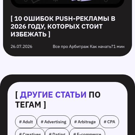
[ 10 ОШИБОК PUSH‑РЕКЛАМЫ В
2026 ГОДУ, КОТОРЫХ СТОИТ
ИЗБЕЖАТЬ ]
26.07.2026
Все про Арбитраж Как начать?
1 мин
[
ДРУГИЕ СТАТЬИ
ПО
ТЕГАМ ]
# Adult
# Advertising
# Arbitrage
# CPA
# Creatives
# Dating
# E-commerce