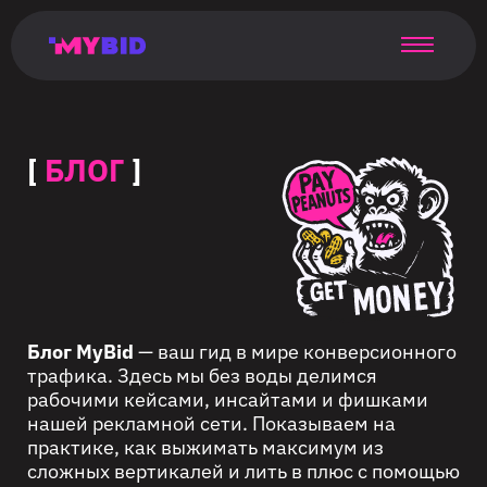
Главная
Гибкий
Возможности
Форматы
TMA
Главная
Домонетизация
TMA
Блог
Главная
Main
Flexible
Opportunities
Formats
TMA
Main
Extra
TMA
Blog
Main
таргетинг
страница
page
targeting
page
monetization
page
[
БЛОГ
]
Блог MyBid
— ваш гид в мире конверсионного
трафика. Здесь мы без воды делимся
рабочими кейсами, инсайтами и фишками
нашей рекламной сети. Показываем на
практике, как выжимать максимум из
сложных вертикалей и лить в плюс с помощью