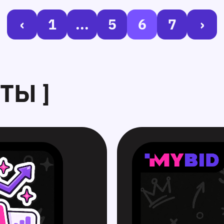
‹
1
...
5
6
7
›
ТЫ ]