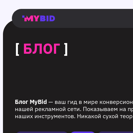
Главная
Гибкий
Возможности
Форматы
TMA
Главная
Домонетизация
TMA
Блог
Главная
Main
Flexible
Opportunities
Formats
TMA
Main
Extra
TMA
Blog
Main
таргетинг
страница
page
targeting
page
monetization
page
[
БЛОГ
]
Блог MyBid
— ваш гид в мире конверсион
нашей рекламной сети. Показываем на п
наших инструментов. Никакой сухой теор