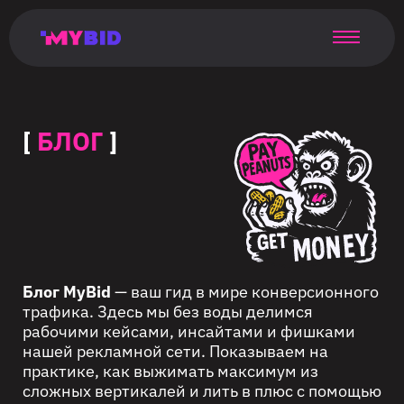
Главная
Гибкий
Возможности
Форматы
TMA
Главная
Домонетизация
TMA
Блог
Главная
Main
Flexible
Opportunities
Formats
TMA
Main
Extra
TMA
Blog
Main
таргетинг
страница
page
targeting
page
monetization
page
[
БЛОГ
]
Блог MyBid
— ваш гид в мире конверсионного
трафика. Здесь мы без воды делимся
рабочими кейсами, инсайтами и фишками
нашей рекламной сети. Показываем на
практике, как выжимать максимум из
сложных вертикалей и лить в плюс с помощью