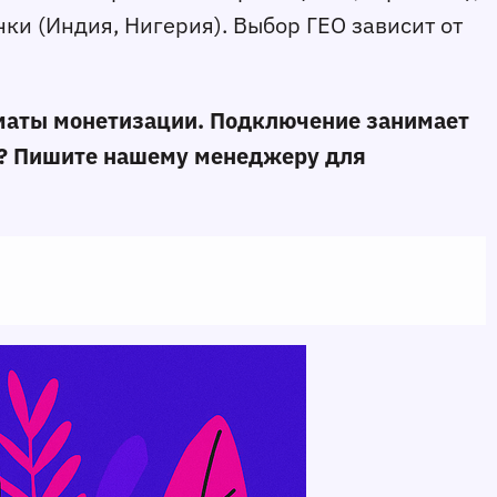
ки (Индия, Нигерия). Выбор ГЕО зависит от 
рматы монетизации. Подключение занимает 
минуты, а выплаты стабильны и предсказуемы. Хотите протестировать и убедиться сами? Пишите нашему менеджеру для 