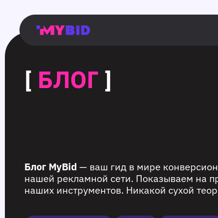
Главная
Гибкий
Возможности
Форматы
TMA
Главная
Домонетизация
TMA
Блог
Главная
Main
Flexible
Opportunities
Formats
TMA
Main
Extra
TMA
Blog
Main
таргетинг
страница
page
targeting
page
monetization
page
[
БЛОГ
]
Блог MyBid
— ваш гид в мире конверсион
нашей рекламной сети. Показываем на п
наших инструментов. Никакой сухой теор