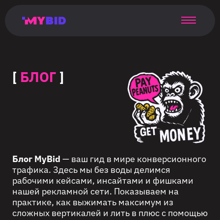
Главная
Гибкий
Возможности
Форматы
TMA
Главная
Домонетизация
TMA
Блог
Главная
Main
Flexible
Opportunities
Formats
TMA
Main
Extra
TMA
Blog
Main
таргетинг
страница
page
targeting
page
monetization
page
[
БЛОГ
]
Блог MyBid
— ваш гид в мире конверсионного
трафика. Здесь мы без воды делимся
рабочими кейсами, инсайтами и фишками
нашей рекламной сети. Показываем на
практике, как выжимать максимум из
сложных вертикалей и лить в плюс с помощью