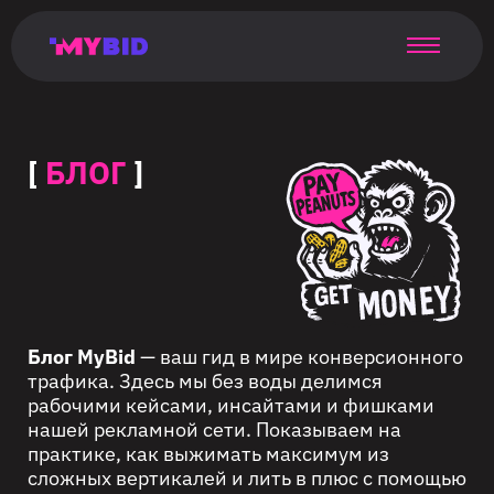
Главная
Гибкий
Возможности
Форматы
TMA
Главная
Домонетизация
TMA
Блог
Главная
Main
Flexible
Opportunities
Formats
TMA
Main
Extra
TMA
Blog
Main
таргетинг
страница
page
targeting
page
monetization
page
[
БЛОГ
]
Блог MyBid
— ваш гид в мире конверсионного
трафика. Здесь мы без воды делимся
рабочими кейсами, инсайтами и фишками
нашей рекламной сети. Показываем на
практике, как выжимать максимум из
сложных вертикалей и лить в плюс с помощью