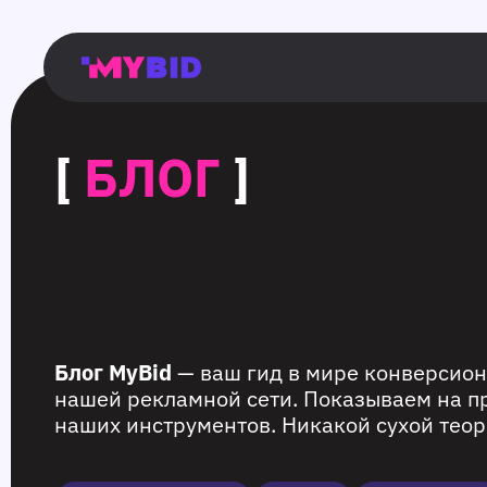
Главная
Гибкий
Возможности
Форматы
TMA
Главная
Домонетизация
TMA
Блог
Главная
Main
Flexible
Opportunities
Formats
TMA
Main
Extra
TMA
Blog
Main
таргетинг
страница
page
targeting
page
monetization
page
[
БЛОГ
]
Блог MyBid
— ваш гид в мире конверсион
нашей рекламной сети. Показываем на п
наших инструментов. Никакой сухой теор