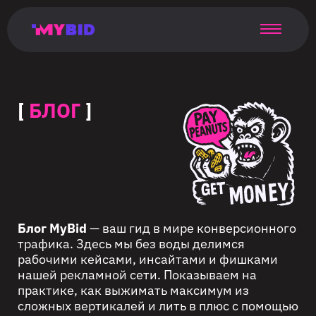
Главная
Гибкий
Возможности
Форматы
TMA
Главная
Домонетизация
TMA
Блог
Главная
Main
Flexible
Opportunities
Formats
TMA
Main
Extra
TMA
Blog
Main
таргетинг
страница
page
targeting
page
monetization
page
[
БЛОГ
]
Блог MyBid
— ваш гид в мире конверсионного
трафика. Здесь мы без воды делимся
рабочими кейсами, инсайтами и фишками
нашей рекламной сети. Показываем на
практике, как выжимать максимум из
сложных вертикалей и лить в плюс с помощью