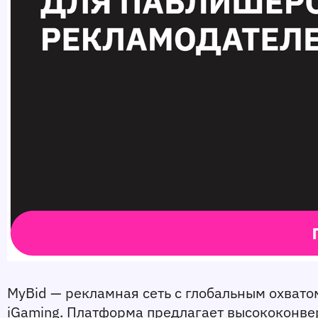
MyBid — рекламная сеть с глобальным охватом
iGaming. Платформа предлагает высококонвер