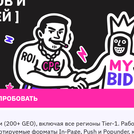
 (200+ GEO), включая все регионы Tier-1. Раб
тируемые форматы In-Page, Push и Popunder, 