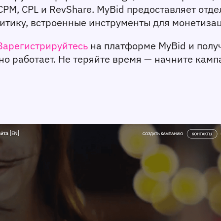
PM, CPL и RevShare. MyBid предоставляет отд
тику, встроенные инструменты для монетизац
Зарегистрируйтесь
на платформе MyBid и полу
но работает. Не теряйте время — начните камп