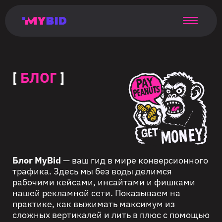
Главная
Гибкий
Возможности
Форматы
TMA
Главная
Домонетизация
TMA
Блог
Главная
Main
Flexible
Opportunities
Formats
TMA
Main
Extra
TMA
Blog
Main
таргетинг
страница
page
targeting
page
monetization
page
[
БЛОГ
]
Блог MyBid
— ваш гид в мире конверсионного
трафика. Здесь мы без воды делимся
рабочими кейсами, инсайтами и фишками
нашей рекламной сети. Показываем на
практике, как выжимать максимум из
сложных вертикалей и лить в плюс с помощью