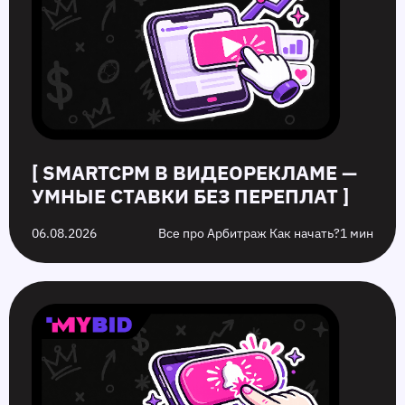
умные
как
в
2026
ставки
повысить
чем
году,
без
кликабельность
разница
которых
переплат
запуска
стоит
рекламы
избежать
на
них
[ SMARTCPM В ВИДЕОРЕКЛАМЕ —
УМНЫЕ СТАВКИ БЕЗ ПЕРЕПЛАТ ]
06.08.2026
Все про Арбитраж Как начать?
1 мин