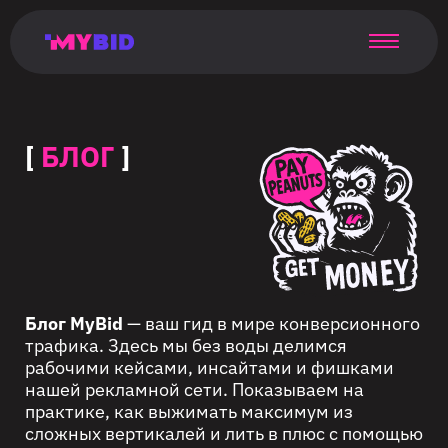
Главная
Гибкий
Возможности
Форматы
TMA
Главная
Домонетизация
TMA
Блог
Главная
Main
Flexible
Opportunities
Formats
TMA
Main
Extra
TMA
Blog
Main
таргетинг
страница
page
targeting
page
monetization
page
[
БЛОГ
]
Блог MyBid
— ваш гид в мире конверсионного
трафика. Здесь мы без воды делимся
рабочими кейсами, инсайтами и фишками
нашей рекламной сети. Показываем на
практике, как выжимать максимум из
сложных вертикалей и лить в плюс с помощью