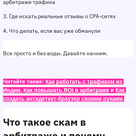
арбитраже трафика
3. Где искать 
реальные отзывы о CPA-сетях
4. Что делать, если вас уже обманули
Все просто и без воды. Давайте начнем.
Читайте также: 
Как работать с трафиком из 
Индии
, 
Как повышать ROI в арбитраже
 и 
Как 
создать антидетект-браузер своими руками
.
Что такое скам в 
арбитраже и почему 