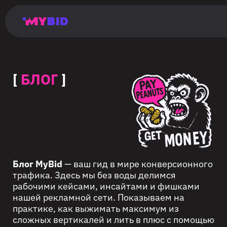
Главная
Гибкий
Возможности
Форматы
TMA
Главная
Домонетизация
TMA
Блог
Главная
Main
Flexible
Opportunities
Formats
TMA
Main
Extra
TMA
Blog
Main
таргетинг
страница
page
targeting
page
monetization
page
[
БЛОГ
]
Блог MyBid
— ваш гид в мире конверсионного
трафика. Здесь мы без воды делимся
рабочими кейсами, инсайтами и фишками
нашей рекламной сети. Показываем на
практике, как выжимать максимум из
сложных вертикалей и лить в плюс с помощью