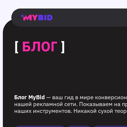
Главная
Гибкий
Возможности
Форматы
TMA
Главная
Домонетизация
TMA
Блог
Главная
Main
Flexible
Opportunities
Formats
TMA
Main
Extra
TMA
Blog
Main
таргетинг
страница
page
targeting
page
monetization
page
[
БЛОГ
]
Блог MyBid
— ваш гид в мире конверсион
нашей рекламной сети. Показываем на п
наших инструментов. Никакой сухой теор