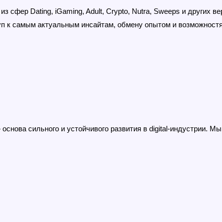
сфер Dating, iGaming, Adult, Crypto, Nutra, Sweeps и других в
уп к самым актуальным инсайтам, обмену опытом и возможностя
снова сильного и устойчивого развития в digital-индустрии. М