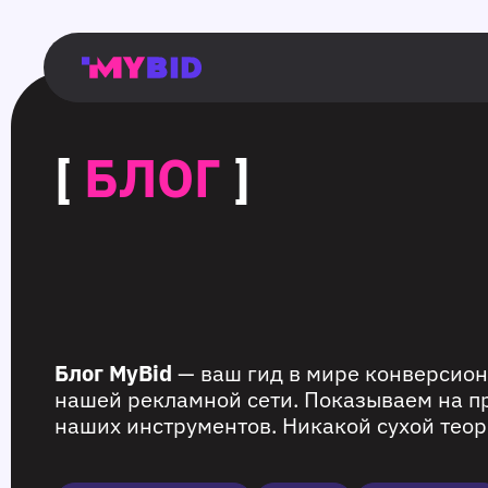
Главная
Гибкий
Возможности
Форматы
TMA
Главная
Домонетизация
TMA
Блог
Главная
Main
Flexible
Opportunities
Formats
TMA
Main
Extra
TMA
Blog
Main
таргетинг
страница
page
targeting
page
monetization
page
[
БЛОГ
]
Блог MyBid
— ваш гид в мире конверсион
нашей рекламной сети. Показываем на п
наших инструментов. Никакой сухой теор