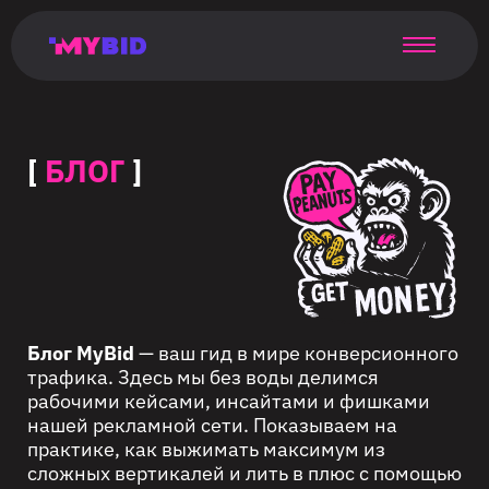
Главная
Гибкий
Возможности
Форматы
TMA
Главная
Домонетизация
TMA
Блог
Главная
Main
Flexible
Opportunities
Formats
TMA
Main
Extra
TMA
Blog
Main
таргетинг
страница
page
targeting
page
monetization
page
[
БЛОГ
]
Блог MyBid
— ваш гид в мире конверсионного
трафика. Здесь мы без воды делимся
рабочими кейсами, инсайтами и фишками
нашей рекламной сети. Показываем на
практике, как выжимать максимум из
сложных вертикалей и лить в плюс с помощью