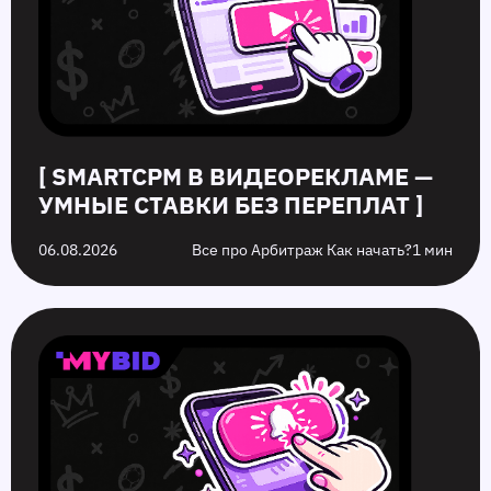
без
кликабельность
разница
которых
переплат
запуска
стоит
рекламы
избежать
на
них
[ SMARTCPM В ВИДЕОРЕКЛАМЕ —
УМНЫЕ СТАВКИ БЕЗ ПЕРЕПЛАТ ]
06.08.2026
Все про Арбитраж Как начать?
1 мин