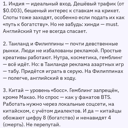
1. 
Индия
 — идеальный вход. Дешёвый трафик (от 
$0.003), бешеный интерес к ставкам на крикет. 
Слоты тоже заходят, особенно если подать их как 
«путь к богатству». Но не забудь: хинди — must. 
Английский тут не всегда спасает.
2. 
Таиланд и Филиппины
 — почти девственные 
рынки. Люди не избалованы рекламой. Простые 
креативы работают. Нутра, косметика, гемблинг 
— всё идёт. Но: в Таиланде реклама азартных игр 
— табу. Придётся играть в серую. На Филиппинах 
— полегче, английский в ходу.
3. 
Китай
 — уровень «босс». Гемблинг запрещён, 
кроме Макао. Но спрос — как у фанатов BTS. 
Работать нужно через локальные соцсети, на 
китайском, с учётом диалектов. И да — китайцы 
обожают цифру 8 (богатство) и ненавидят 4 
(смерть). Не перепутай.