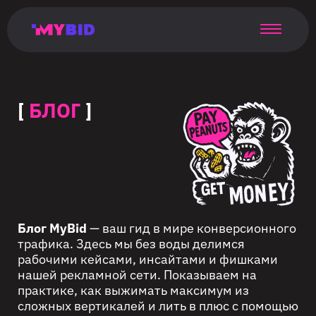
Главная
Гибкий
Возможности
Форматы
TMA
Главная
Домонетизация
TMA
Блог
Главная
Main
Flexible
Opportunities
Formats
TMA
Main
Extra
TMA
Blog
Main
таргетинг
страница
page
targeting
page
monetization
page
[
БЛОГ
]
Блог MyBid
— ваш гид в мире конверсионного
трафика. Здесь мы без воды делимся
рабочими кейсами, инсайтами и фишками
нашей рекламной сети. Показываем на
практике, как выжимать максимум из
сложных вертикалей и лить в плюс с помощью