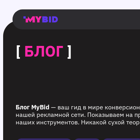
Главная
Гибкий
Возможности
Форматы
TMA
Главная
Домонетизация
TMA
Блог
Главная
Main
Flexible
Opportunities
Formats
TMA
Main
Extra
TMA
Blog
Main
таргетинг
страница
page
targeting
page
monetization
page
[
БЛОГ
]
Блог MyBid
— ваш гид в мире конверсион
нашей рекламной сети. Показываем на п
наших инструментов. Никакой сухой теор