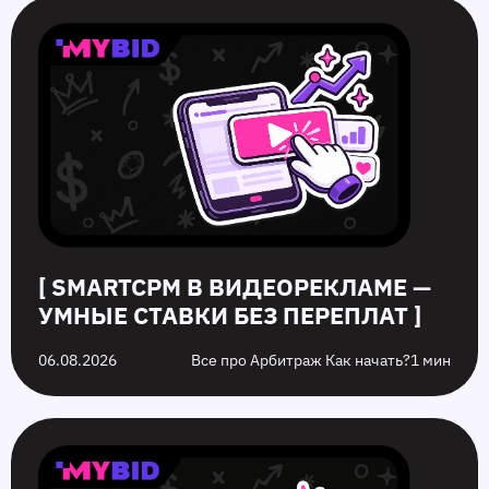
SmartCPM
CTR
Белые
10
в
в
и
ошибок
видеорекламе
push-
серые
push‑рекламы
—
рекламе:
офферы:
в
умные
как
в
2026
ставки
повысить
чем
году,
без
кликабельность
разница
которых
переплат
запуска
стоит
рекламы
избежать
на
них
[ SMARTCPM В ВИДЕОРЕКЛАМЕ —
УМНЫЕ СТАВКИ БЕЗ ПЕРЕПЛАТ ]
06.08.2026
Все про Арбитраж Как начать?
1 мин