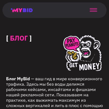
Главная
Гибкий
Возможности
Форматы
TMA
Главная
Домонетизация
TMA
Блог
Главная
Main
Flexible
Opportunities
Formats
TMA
Main
Extra
TMA
Blog
Main
таргетинг
страница
page
targeting
page
monetization
page
[
БЛОГ
]
Блог MyBid
— ваш гид в мире конверсионного
трафика. Здесь мы без воды делимся
рабочими кейсами, инсайтами и фишками
нашей рекламной сети. Показываем на
практике, как выжимать максимум из
сложных вертикалей и лить в плюс с помощью