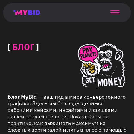
Главная
Гибкий
Возможности
Форматы
TMA
Главная
Домонетизация
TMA
Блог
Главная
Main
Flexible
Opportunities
Formats
TMA
Main
Extra
TMA
Blog
Main
таргетинг
страница
page
targeting
page
monetization
page
[
БЛОГ
]
Блог MyBid
— ваш гид в мире конверсионного
трафика. Здесь мы без воды делимся
рабочими кейсами, инсайтами и фишками
нашей рекламной сети. Показываем на
практике, как выжимать максимум из
сложных вертикалей и лить в плюс с помощью