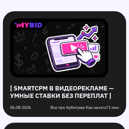
SmartCPM
CTR
Белые
10
в
в
и
ошибок
видеорекламе
push-
серые
push‑рекламы
—
рекламе:
офферы:
в
умные
как
в
2026
ставки
повысить
чем
году,
без
кликабельность
разница
которых
переплат
запуска
стоит
рекламы
избежать
на
них
[ SMARTCPM В ВИДЕОРЕКЛАМЕ —
УМНЫЕ СТАВКИ БЕЗ ПЕРЕПЛАТ ]
06.08.2026
Все про Арбитраж Как начать?
1 мин