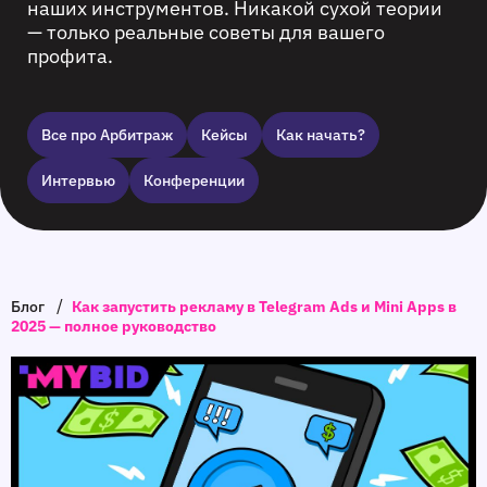
наших инструментов. Никакой сухой теории
— только реальные советы для вашего
профита.
Все про Арбитраж
Кейсы
Как начать?
Интервью
Конференции
/
Блог
Как запустить рекламу в Telegram Ads и Mini Apps в
2025 — полное руководство