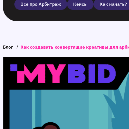
Все про Арбитраж
Кейсы
Как начать?
Блог
/
Как создавать конвертящие креативы для ар