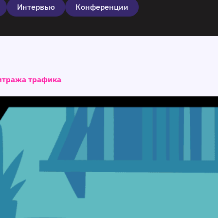
Интервью
Конференции
битража трафика