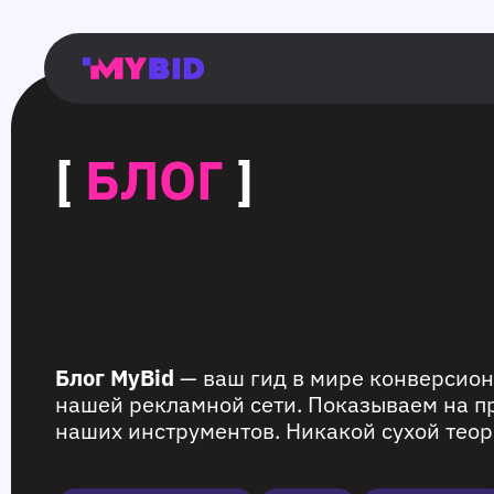
Главная
Гибкий
Возможности
Форматы
TMA
Главная
Домонетизация
TMA
Блог
Главная
Main
Flexible
Opportunities
Formats
TMA
Main
Extra
TMA
Blog
Main
таргетинг
страница
page
targeting
page
monetization
page
[
БЛОГ
]
Блог MyBid
— ваш гид в мире конверсион
нашей рекламной сети. Показываем на п
наших инструментов. Никакой сухой теор