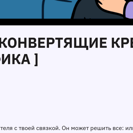
Ь КОНВЕРТЯЩИЕ К
ИКА ]
еля с твоей связкой. Он может решить все: или