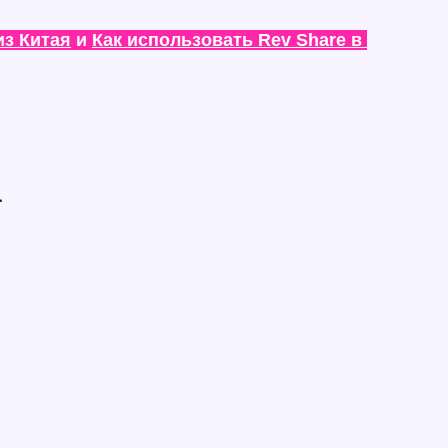
из Китая
 и 
Как использовать Rev Share в 
.