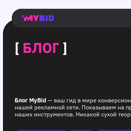
Главная
Гибкий
Возможности
Форматы
TMA
Главная
Домонетизация
TMA
Блог
Главная
Main
Flexible
Opportunities
Formats
TMA
Main
Extra
TMA
Blog
Main
таргетинг
страница
page
targeting
page
monetization
page
[
БЛОГ
]
Блог MyBid
— ваш гид в мире конверсион
нашей рекламной сети. Показываем на п
наших инструментов. Никакой сухой теор