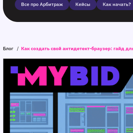
Все про Арбитраж
Кейсы
Как начать?
Блог
/
Как создать свой антидетект-браузер: гайд д