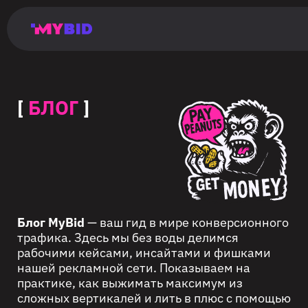
Главная
Гибкий
Возможности
Форматы
TMA
Главная
Домонетизация
TMA
Блог
Главная
Main
Flexible
Opportunities
Formats
TMA
Main
Extra
TMA
Blog
Main
таргетинг
страница
page
targeting
page
monetization
page
[
БЛОГ
]
Блог MyBid
— ваш гид в мире конверсионного
трафика. Здесь мы без воды делимся
рабочими кейсами, инсайтами и фишками
нашей рекламной сети. Показываем на
практике, как выжимать максимум из
сложных вертикалей и лить в плюс с помощью