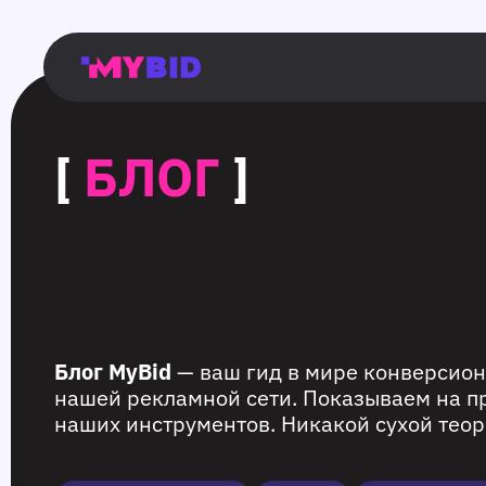
Главная
Гибкий
Возможности
Форматы
TMA
Главная
Домонетизация
TMA
Блог
Главная
Main
Flexible
Opportunities
Formats
TMA
Main
Extra
TMA
Blog
Main
таргетинг
страница
page
targeting
page
monetization
page
[
БЛОГ
]
Блог MyBid
— ваш гид в мире конверсион
нашей рекламной сети. Показываем на п
наших инструментов. Никакой сухой теор