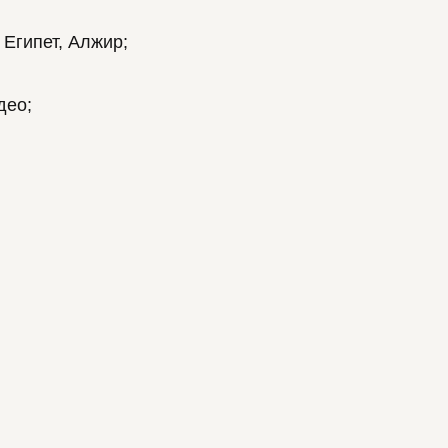
 Египет, Алжир;
део;