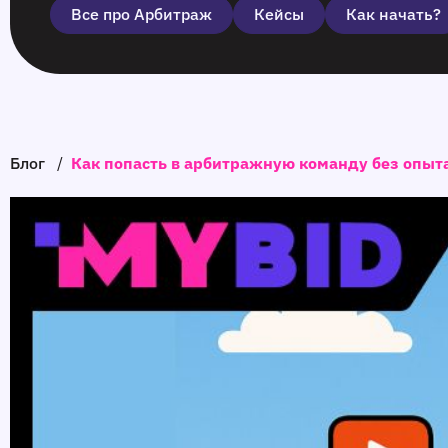
Все про Арбитраж
Кейсы
Как начать?
Блог
/
Как попасть в арбитражную команду без опыт