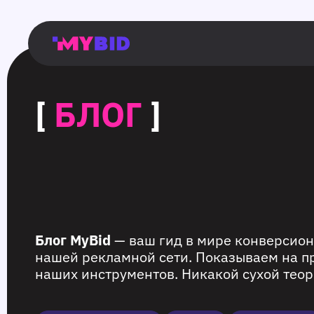
Главная
Гибкий
Возможности
Форматы
TMA
Главная
Домонетизация
TMA
Блог
Главная
Main
Flexible
Opportunities
Formats
TMA
Main
Extra
TMA
Blog
Main
таргетинг
страница
page
targeting
page
monetization
page
[
БЛОГ
]
Блог MyBid
— ваш гид в мире конверсион
нашей рекламной сети. Показываем на п
наших инструментов. Никакой сухой теор