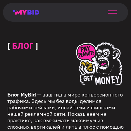
Главная
Гибкий
Возможности
Форматы
TMA
Главная
Домонетизация
TMA
Блог
Главная
Main
Flexible
Opportunities
Formats
TMA
Main
Extra
TMA
Blog
Main
таргетинг
страница
page
targeting
page
monetization
page
[
БЛОГ
]
Блог MyBid
— ваш гид в мире конверсионного
трафика. Здесь мы без воды делимся
рабочими кейсами, инсайтами и фишками
нашей рекламной сети. Показываем на
практике, как выжимать максимум из
сложных вертикалей и лить в плюс с помощью