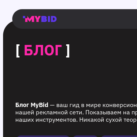
Главная
Гибкий
Возможности
Форматы
TMA
Главная
Домонетизация
TMA
Блог
Главная
Main
Flexible
Opportunities
Formats
TMA
Main
Extra
TMA
Blog
Main
таргетинг
страница
page
targeting
page
monetization
page
[
БЛОГ
]
Блог MyBid
— ваш гид в мире конверсион
нашей рекламной сети. Показываем на п
наших инструментов. Никакой сухой теор