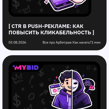
на
и
них
стратегии
[ CTR В PUSH-РЕКЛАМЕ: КАК
ПОВЫСИТЬ КЛИКАБЕЛЬНОСТЬ ]
03.08.2026
Все про Арбитраж Как начать?
1 мин