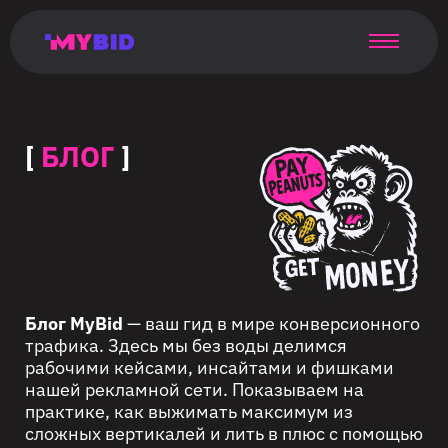
Главная
Гибкий
Возможности
Форматы
TMA
Главная
Домонетизация
TMA
Блог
Главная
Main
Flexible
Opportunities
Formats
TMA
Main
Extra
TMA
Blog
Main
таргетинг
страница
page
targeting
page
monetization
page
[
БЛОГ
]
Блог MyBid
— ваш гид в мире конверсионного
трафика. Здесь мы без воды делимся
рабочими кейсами, инсайтами и фишками
нашей рекламной сети. Показываем на
практике, как выжимать максимум из
сложных вертикалей и лить в плюс с помощью