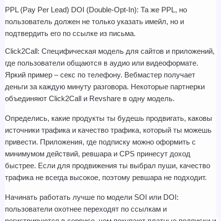
PPL (Pay Per Lead) DOI (Double-Opt-In): Та же PPL, но 
пользователь должен не только указать имейл, но и 
подтвердить его по ссылке из письма.
Click2Call: Специфическая модель для сайтов и приложений, 
где пользователи общаются в аудио или видеоформате. 
Яркий пример – секс по телефону. Вебмастер получает 
деньги за каждую минуту разговора. Некоторые партнерки 
объединяют Click2Call и Revshare в одну модель.
Определись, какие продукты ты будешь продвигать, каковы 
источники трафика и качество трафика, который ты можешь 
привести. Приложения, где подписку можно оформить с 
минимумом действий, ревшара и CPS принесут доход 
быстрее. Если для продвижения ты выбрал пуши, качество 
трафика не всегда высокое, поэтому ревшара не подходит.
Начинать работать лучше по модели SOI или DOI: 
пользователи охотнее переходят по ссылкам и 
регистрируются в сервисе, чем покупают платные подписки и 