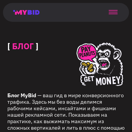
Главная
Гибкий
Возможности
Форматы
TMA
Главная
Домонетизация
TMA
Блог
Главная
Main
Flexible
Opportunities
Formats
TMA
Main
Extra
TMA
Blog
Main
таргетинг
страница
page
targeting
page
monetization
page
[
БЛОГ
]
Блог MyBid
— ваш гид в мире конверсионного
трафика. Здесь мы без воды делимся
рабочими кейсами, инсайтами и фишками
нашей рекламной сети. Показываем на
практике, как выжимать максимум из
сложных вертикалей и лить в плюс с помощью