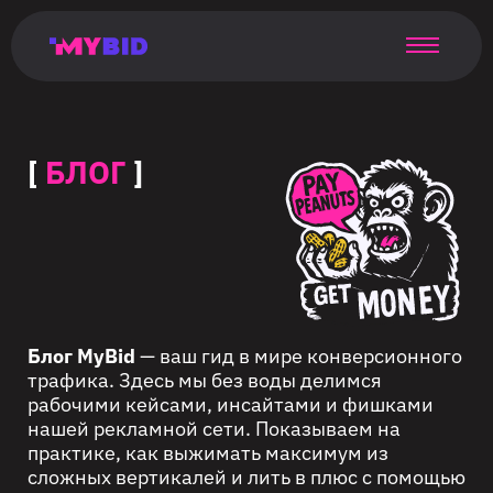
Главная
Гибкий
Возможности
Форматы
TMA
Главная
Домонетизация
TMA
Блог
Главная
Main
Flexible
Opportunities
Formats
TMA
Main
Extra
TMA
Blog
Main
таргетинг
страница
page
targeting
page
monetization
page
[
БЛОГ
]
Блог MyBid
— ваш гид в мире конверсионного
трафика. Здесь мы без воды делимся
рабочими кейсами, инсайтами и фишками
нашей рекламной сети. Показываем на
практике, как выжимать максимум из
сложных вертикалей и лить в плюс с помощью