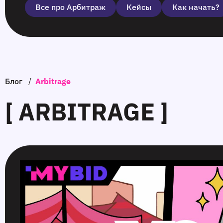
Все про Арбитраж
Кейсы
Как начать?
Блог
/
Arbitrage
[ ARBITRAGE ]