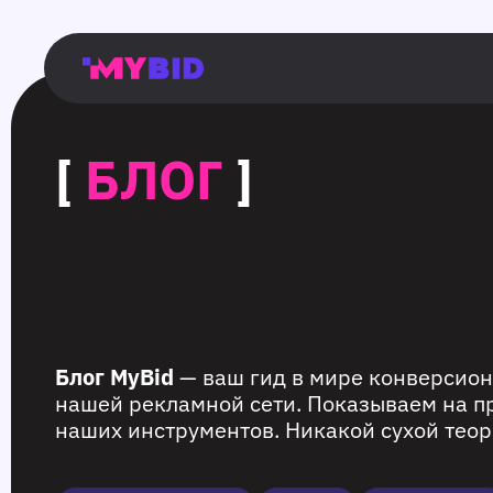
Главная
Гибкий
Возможности
Форматы
TMA
Главная
Домонетизация
TMA
Блог
Главная
Main
Flexible
Opportunities
Formats
TMA
Main
Extra
TMA
Blog
Main
таргетинг
страница
page
targeting
page
monetization
page
[
БЛОГ
]
Блог MyBid
— ваш гид в мире конверсион
нашей рекламной сети. Показываем на п
наших инструментов. Никакой сухой теор