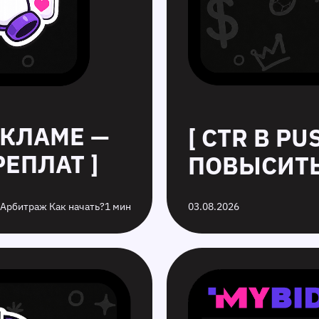
ЕКЛАМЕ —
[ CTR В P
ЕПЛАТ ]
ПОВЫСИТЬ
 Арбитраж Как начать?
1 мин
03.08.2026