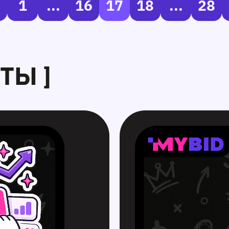
1
...
16
17
18
...
28
ТЫ ]