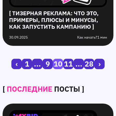
[ ТИЗЕРНАЯ РЕКЛАМА: ЧТО ЭТО,
ПРИМЕРЫ, ПЛЮСЫ И МИНУСЫ,
КАК ЗАПУСТИТЬ КАМПАНИЮ ]
30.09.2025
Как начать?
1 мин
‹
1
...
9
10
11
...
28
›
[
ПОСЛЕДНИЕ
ПОСТЫ ]
SmartCPM
CTR
Белые
10
в
в
и
ошибок
видеорекламе
push-
серые
push‑рекламы