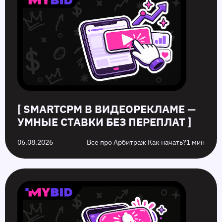
—
рекламе:
офферы:
в
умные
как
в
2026
ставки
повысить
чем
году,
без
кликабельность
разница
которых
переплат
запуска
стоит
рекламы
избежать
на
них
[ SMARTCPM В ВИДЕОРЕКЛАМЕ —
УМНЫЕ СТАВКИ БЕЗ ПЕРЕПЛАТ ]
06.08.2026
Все про Арбитраж Как начать?
1 мин