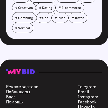
# Creatives
# Dating
# E-commerce
# Gambling
# Geo
# Push
# Traffic
# Vertical
Рекламодатели
Telegram
Паблишеры
Email
Блог
Instagram
Помощь
Facebook
LinkedIn