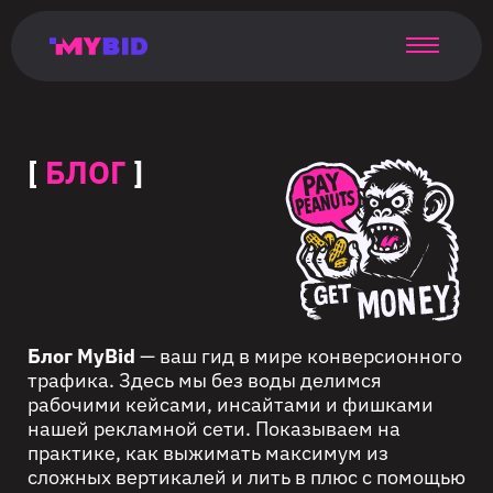
Главная
Гибкий
Возможности
Форматы
TMA
Главная
Домонетизация
TMA
Блог
Главная
Main
Flexible
Opportunities
Formats
TMA
Main
Extra
TMA
Blog
Main
таргетинг
страница
page
targeting
page
monetization
page
[
БЛОГ
]
Блог MyBid
— ваш гид в мире конверсионного
трафика. Здесь мы без воды делимся
рабочими кейсами, инсайтами и фишками
нашей рекламной сети. Показываем на
практике, как выжимать максимум из
сложных вертикалей и лить в плюс с помощью