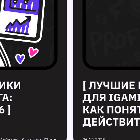
НИКИ
[ ЛУЧШИЕ
А:
ДЛЯ IGAM
 ]
КАК ПОНЯ
ДЕЙСТВИТ
 Арбитраж Как начать?
1 мин
06.12.2025