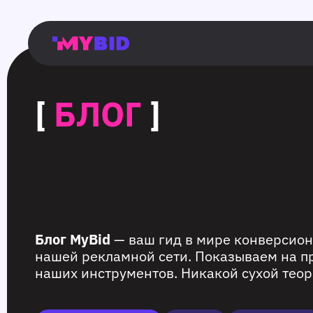
Главная
Гибкий
Возможности
Форматы
TMA
Главная
Домонетизация
TMA
Блог
Главная
Main
Flexible
Opportunities
Formats
TMA
Main
Extra
TMA
Blog
Main
таргетинг
страница
page
targeting
page
monetization
page
[
БЛОГ
]
Блог MyBid
— ваш гид в мире конверсион
нашей рекламной сети. Показываем на п
наших инструментов. Никакой сухой теор