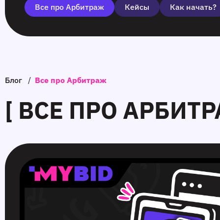
Все про Арбитраж
Кейсы
Как начать?
Блог
/
Все про Арбитраж
[ ВСЕ ПРО АРБИТР