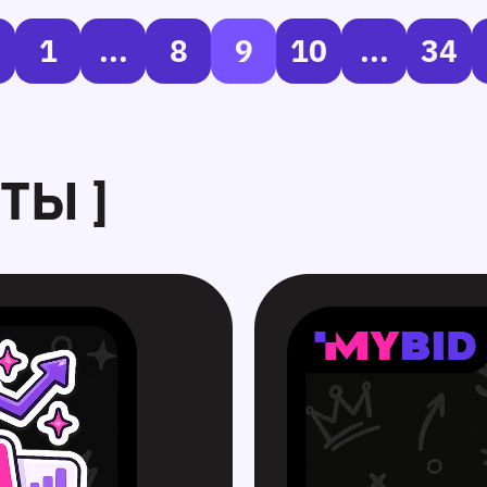
1
...
8
9
10
...
34
ТЫ ]